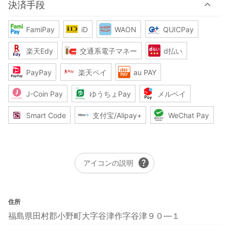
決済手段
FamiPay
iD
WAON
QUICPay
楽天Edy
交通系電子マネー
d払い
PayPay
楽天ペイ
au PAY
J-Coin Pay
ゆうちょPay
メルペイ
Smart Code
支付宝/Alipay+
WeChat Pay
help
アイコンの説明
住所
福島県田村郡小野町大字谷津作字谷津９０―１