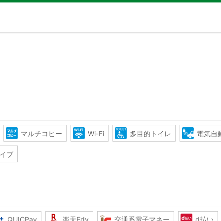
マルチコピー
Wi-Fi
多目的トイレ
電気自
イブ
QUICPay
楽天Edy
交通系電子マネー
d払い