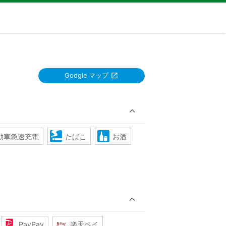
Google マップ
動車急速充電
たばこ
お酒
PayPay
楽天ペイ