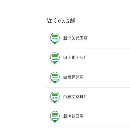
近くの店舗
新潟矢代田店
田上川船河店
白根戸頭店
白根文京町店
新津朝日店