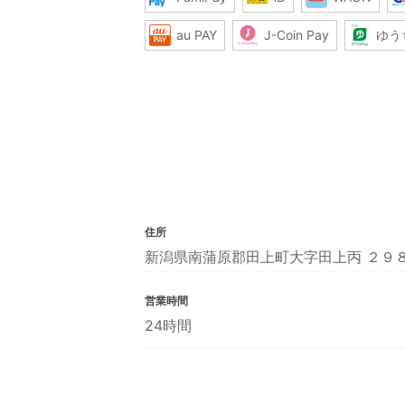
au PAY
J-Coin Pay
ゆう
住所
新潟県南蒲原郡田上町大字田上丙 ２９
営業時間
24時間