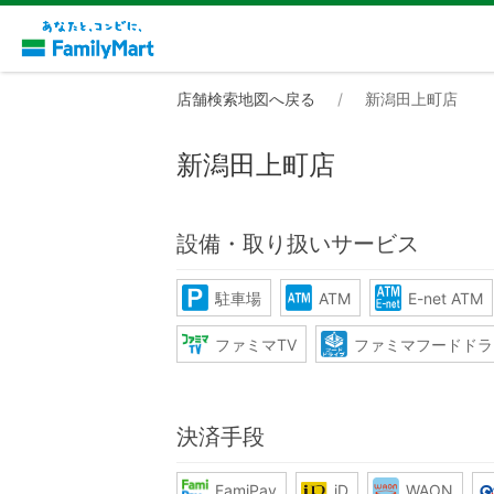
店舗検索地図へ戻る
新潟田上町店
新潟田上町店
設備・取り扱いサービス
駐車場
ATM
E-net ATM
ファミマTV
ファミマフードドラ
決済手段
FamiPay
iD
WAON