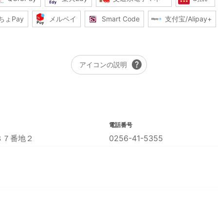
ちょPay
メルペイ
Smart Code
支付宝/Alipay+
help
アイコンの説明
電話番号
８７番地２
0256-41-5355