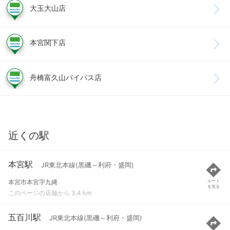
大玉大山店
本宮関下店
舟橋富久山バイパス店
近くの駅
本宮駅
JR東北本線(黒磯～利府・盛岡)
本宮市本宮字九縄
ルート
を見る
このページの店舗から 3.4 km
五百川駅
JR東北本線(黒磯～利府・盛岡)