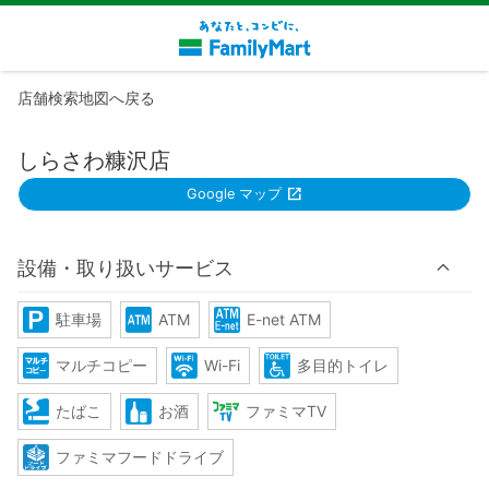
店舗検索地図へ戻る
しらさわ糠沢店
Google マップ
設備・取り扱いサービス
駐車場
ATM
E-net ATM
マルチコピー
Wi-Fi
多目的トイレ
たばこ
お酒
ファミマTV
ファミマフードドライブ