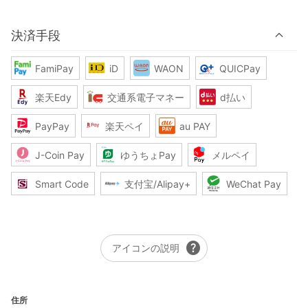
決済手段
FamiPay
iD
WAON
QUICPay
楽天Edy
交通系電子マネー
d払い
PayPay
楽天ペイ
au PAY
J-Coin Pay
ゆうちょPay
メルペイ
Smart Code
支付宝/Alipay+
WeChat Pay
help
アイコンの説明
住所