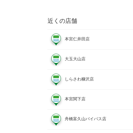
近くの店舗
本宮仁井田店
大玉大山店
しらさわ糠沢店
本宮関下店
舟橋富久山バイパス店