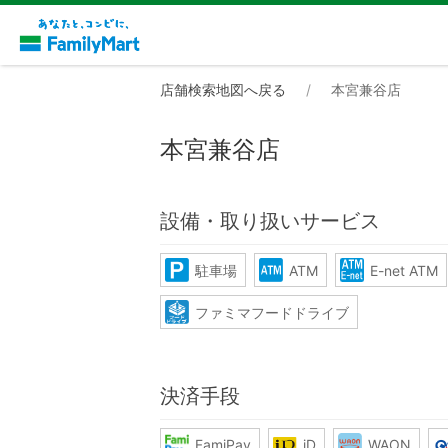
店舗検索地図へ戻る
本宮兼谷店
本宮兼谷店
設備・取り扱いサービス
駐車場
ATM
E-net ATM
ファミマフードドライブ
決済手段
FamiPay
iD
WAON