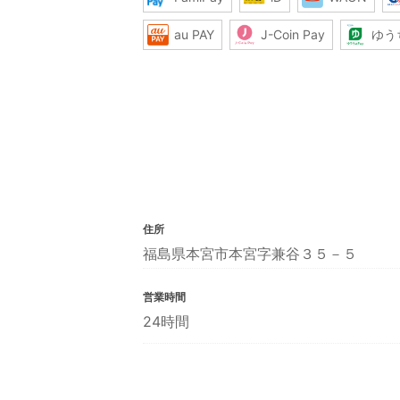
au PAY
J-Coin Pay
ゆう
住所
福島県本宮市本宮字兼谷３５－５
営業時間
24時間