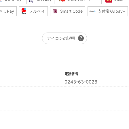
ちょPay
メルペイ
Smart Code
支付宝/Alipay+
help
アイコンの説明
電話番号
0243-63-0028