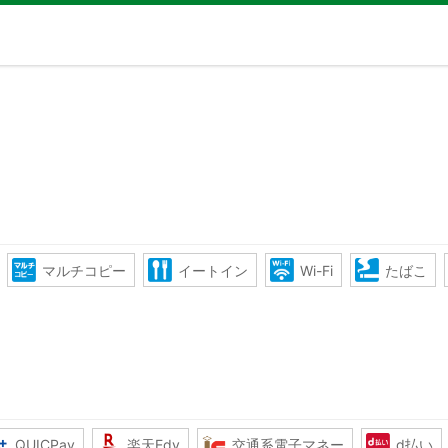
マルチコピー
イートイン
Wi-Fi
たばこ
QUICPay
楽天Edy
交通系電子マネー
d払い