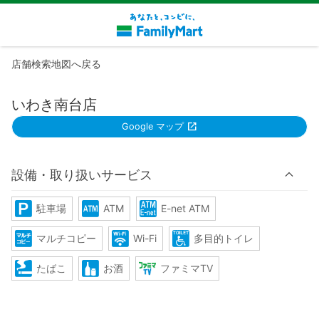
店舗検索地図へ戻る
いわき南台店
Google マップ
設備・取り扱いサービス
駐車場
ATM
E-net ATM
マルチコピー
Wi-Fi
多目的トイレ
たばこ
お酒
ファミマTV