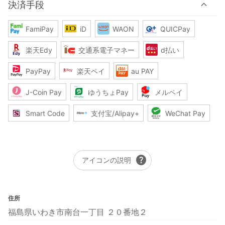
決済手段
FamiPay
iD
WAON
QUICPay
楽天Edy
交通系電子マネー
d払い
PayPay
楽天ペイ
au PAY
J-Coin Pay
ゆうちょPay
メルペイ
Smart Code
支付宝/Alipay+
WeChat Pay
help
アイコンの説明
住所
福島県いわき市南台一丁目 ２０番地２