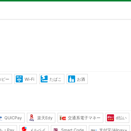
コピー
Wi-Fi
たばこ
お酒
QUICPay
楽天Edy
交通系電子マネー
d払い
ちょPay
メルペイ
Smart Code
支付宝/Alipay+