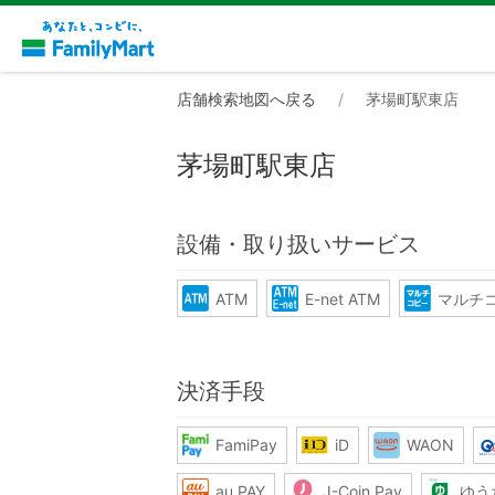
店舗検索地図へ戻る
茅場町駅東店
茅場町駅東店
設備・取り扱いサービス
ATM
E-net ATM
マルチ
決済手段
FamiPay
iD
WAON
au PAY
J-Coin Pay
ゆう