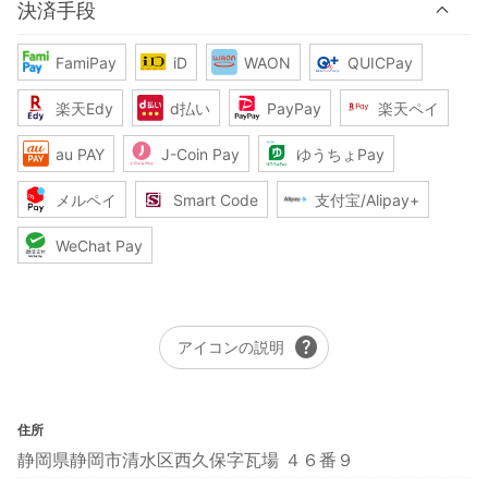
決済手段
FamiPay
iD
WAON
QUICPay
楽天Edy
d払い
PayPay
楽天ペイ
au PAY
J-Coin Pay
ゆうちょPay
メルペイ
Smart Code
支付宝/Alipay+
WeChat Pay
help
アイコンの説明
住所
静岡県静岡市清水区西久保字瓦場 ４６番９