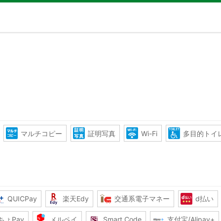
マルチコピー
証明写真
Wi-Fi
多目的トイ
QUICPay
楽天Edy
交通系電子マネー
d払い
ちょPay
メルペイ
Smart Code
支付宝/Alipay+