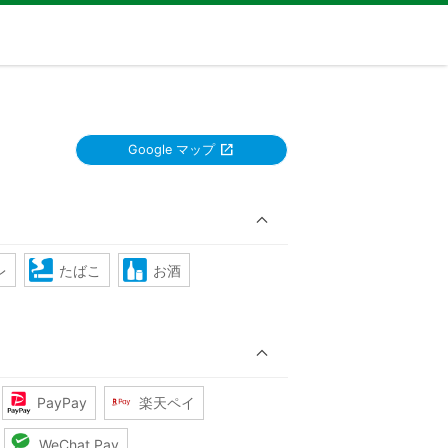
Google マップ
レ
たばこ
お酒
PayPay
楽天ペイ
WeChat Pay