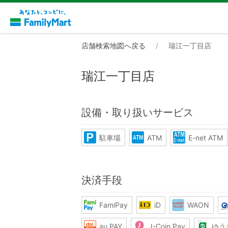
店舗検索地図へ戻る
瑞江一丁目店
瑞江一丁目店
設備・取り扱いサービス
駐車場
ATM
E-net ATM
決済手段
FamiPay
iD
WAON
au PAY
J-Coin Pay
ゆう