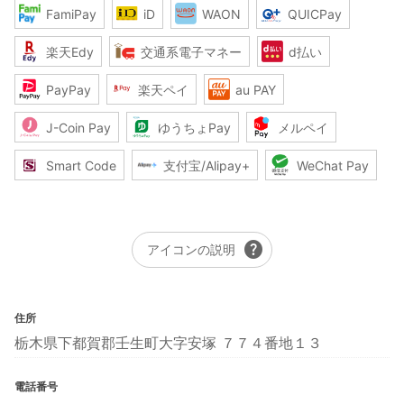
FamiPay
iD
WAON
QUICPay
楽天Edy
交通系電子マネー
d払い
PayPay
楽天ペイ
au PAY
J-Coin Pay
ゆうちょPay
メルペイ
Smart Code
支付宝/Alipay+
WeChat Pay
help
アイコンの説明
住所
栃木県下都賀郡壬生町大字安塚 ７７４番地１３
電話番号