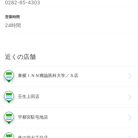
0282-85-4303
営業時間
24時間
近くの店舗
東横ＩＮＮ獨協医科大学／Ｓ店
壬生上田店
宇都宮駐屯地店
雀の宮七丁目店