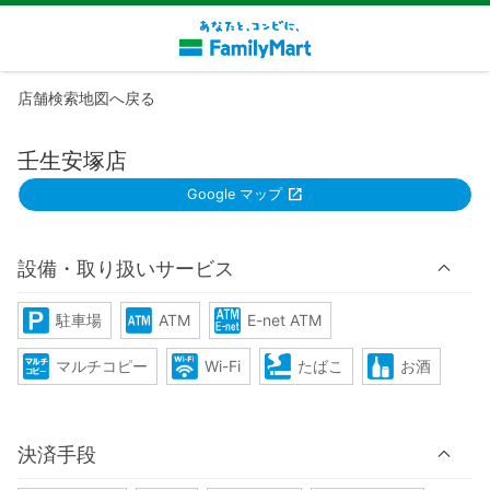
店舗検索地図へ戻る
壬生安塚店
Google マップ
設備・取り扱いサービス
駐車場
ATM
E-net ATM
マルチコピー
Wi-Fi
たばこ
お酒
決済手段