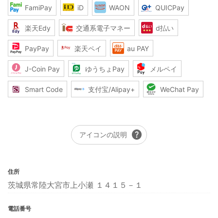
FamiPay
iD
WAON
QUICPay
楽天Edy
交通系電子マネー
d払い
PayPay
楽天ペイ
au PAY
J-Coin Pay
ゆうちょPay
メルペイ
Smart Code
支付宝/Alipay+
WeChat Pay
help
アイコンの説明
住所
茨城県常陸大宮市上小瀬 １４１５－１
電話番号