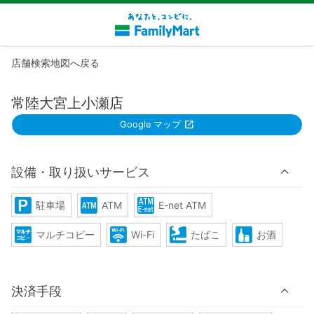
店舗検索地図へ戻る
常陸大宮上小瀬店
Google マップ
設備・取り扱いサービス
駐車場
ATM
E-net ATM
マルチコピー
Wi-Fi
たばこ
お酒
決済手段