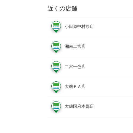
近くの店舗
小田原中村原店
湘南二宮店
二宮一色店
大磯ＰＡ店
大磯国府本郷店