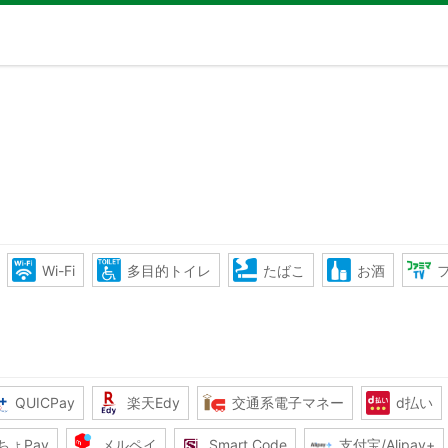
Wi-Fi
多目的トイレ
たばこ
お酒
QUICPay
楽天Edy
交通系電子マネー
d払い
ちょPay
メルペイ
Smart Code
支付宝/Alipay+