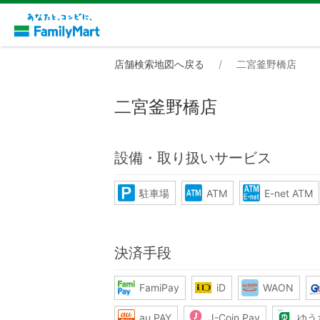
店舗検索地図へ戻る
二宮釜野橋店
二宮釜野橋店
設備・取り扱いサービス
駐車場
ATM
E-net ATM
決済手段
FamiPay
iD
WAON
au PAY
J-Coin Pay
ゆう