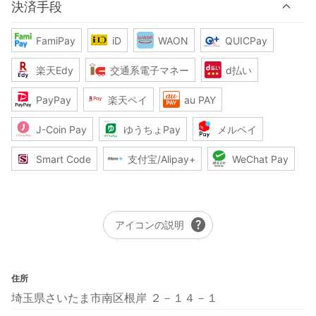
決済手段
FamiPay
iD
WAON
QUICPay
楽天Edy
交通系電子マネー
d払い
PayPay
楽天ペイ
au PAY
J-Coin Pay
ゆうちょPay
メルペイ
Smart Code
支付宝/Alipay+
WeChat Pay
help
アイコンの説明
住所
埼玉県さいたま市南区根岸 ２－１４－１