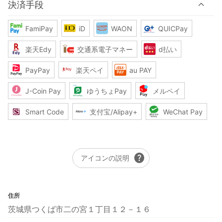
決済手段
FamiPay
iD
WAON
QUICPay
楽天Edy
交通系電子マネー
d払い
PayPay
楽天ペイ
au PAY
J-Coin Pay
ゆうちょPay
メルペイ
Smart Code
支付宝/Alipay+
WeChat Pay
help
アイコンの説明
住所
茨城県つくば市二の宮１丁目１２－１６