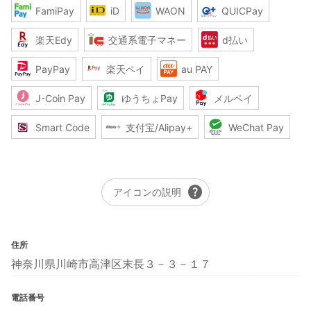
FamiPay
iD
WAON
QUICPay
楽天Edy
交通系電子マネー
d払い
PayPay
楽天ペイ
au PAY
J-Coin Pay
ゆうちょPay
メルペイ
Smart Code
支付宝/Alipay+
WeChat Pay
help
アイコンの説明
住所
神奈川県川崎市高津区末長３－３－１７
電話番号