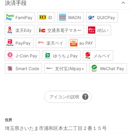
決済手段
FamiPay
iD
WAON
QUICPay
楽天Edy
交通系電子マネー
d払い
PayPay
楽天ペイ
au PAY
J-Coin Pay
ゆうちょPay
メルペイ
Smart Code
支付宝/Alipay+
WeChat Pay
help
アイコンの説明
住所
埼玉県さいたま市浦和区本太二丁目２番１５号