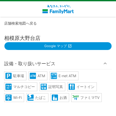
店舗検索地図へ戻る
相模原大野台店
Google マップ
設備・取り扱いサービス
駐車場
ATM
E-net ATM
マルチコピー
証明写真
イートイン
Wi-Fi
たばこ
お酒
ファミマTV