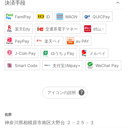
決済手段
FamiPay
iD
WAON
QUICPay
楽天Edy
交通系電子マネー
d払い
PayPay
楽天ペイ
au PAY
J-Coin Pay
ゆうちょPay
メルペイ
Smart Code
支付宝/Alipay+
WeChat Pay
help
アイコンの説明
住所
神奈川県相模原市南区大野台 ２－２５－３