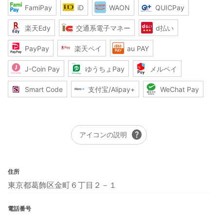
FamiPay
iD
WAON
QUICPay
楽天Edy
交通系電子マネー
d払い
PayPay
楽天ペイ
au PAY
J-Coin Pay
ゆうちょPay
メルペイ
Smart Code
支付宝/Alipay+
WeChat Pay
help
アイコンの説明
住所
東京都葛飾区金町６丁目２－１
電話番号