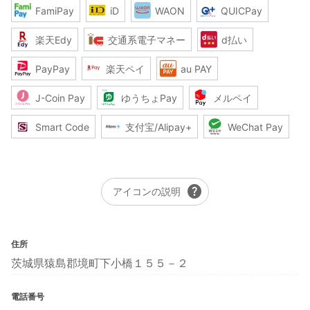
FamiPay
iD
WAON
QUICPay
楽天Edy
交通系電子マネー
d払い
PayPay
楽天ペイ
au PAY
J-Coin Pay
ゆうちょPay
メルペイ
Smart Code
支付宝/Alipay+
WeChat Pay
help
アイコンの説明
住所
茨城県猿島郡境町下小橋１５５－２
電話番号