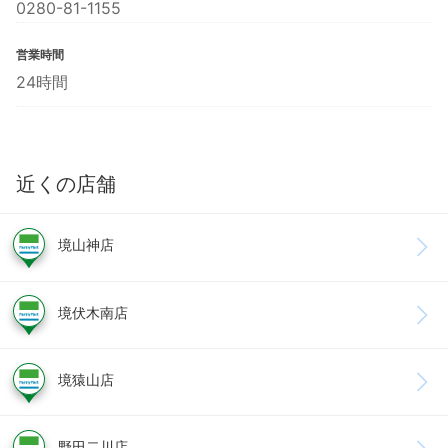
0280-81-1155
営業時間
24時間
近くの店舗
境山神店
境伏木南店
境猿山店
野田二川店