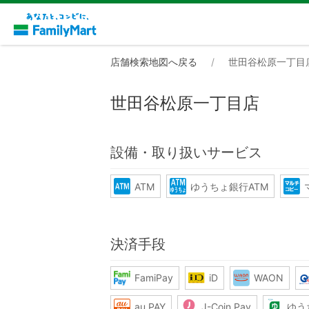
店舗検索地図へ戻る
世田谷松原一丁目
世田谷松原一丁目店
設備・取り扱いサービス
ATM
ゆうちょ銀行ATM
決済手段
FamiPay
iD
WAON
au PAY
J-Coin Pay
ゆう