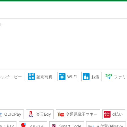
店
マルチコピー
証明写真
Wi-Fi
お酒
ファミ
QUICPay
楽天Edy
交通系電子マネー
d払い
ちょPay
メルペイ
Smart Code
支付宝/Alipay+