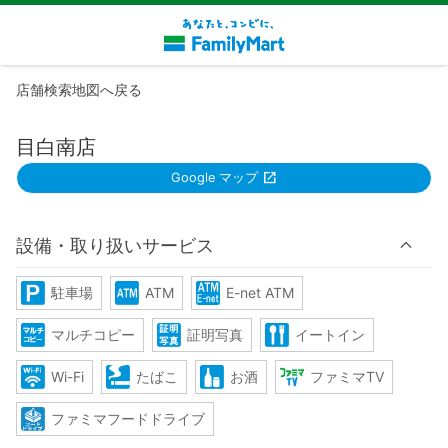
店舗検索地図へ戻る
目白南店
Google マップ
設備・取り扱いサービス
駐車場
ATM
E-net ATM
マルチコピー
証明写真
イートイン
Wi-Fi
たばこ
お酒
ファミマTV
ファミマフードドライブ