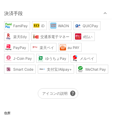
決済手段
FamiPay
iD
WAON
QUICPay
楽天Edy
交通系電子マネー
d払い
PayPay
楽天ペイ
au PAY
J-Coin Pay
ゆうちょPay
メルペイ
Smart Code
支付宝/Alipay+
WeChat Pay
help
アイコンの説明
住所