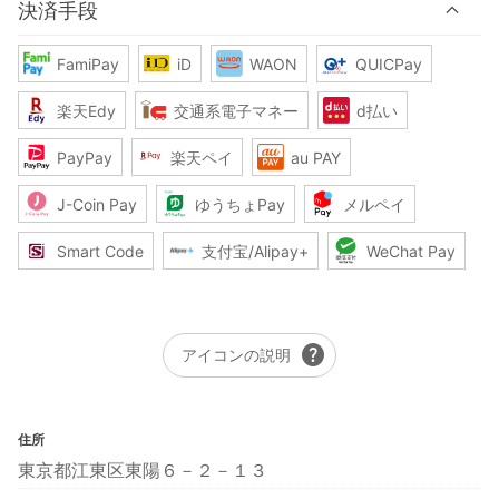
決済手段
FamiPay
iD
WAON
QUICPay
楽天Edy
交通系電子マネー
d払い
PayPay
楽天ペイ
au PAY
J-Coin Pay
ゆうちょPay
メルペイ
Smart Code
支付宝/Alipay+
WeChat Pay
help
アイコンの説明
住所
東京都江東区東陽６－２－１３