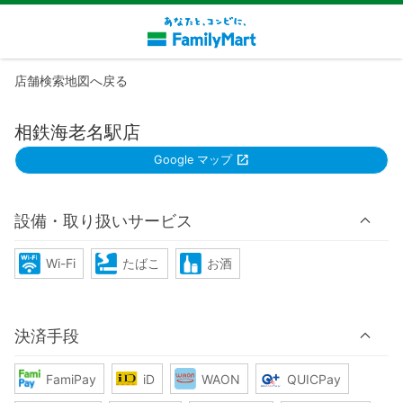
店舗検索地図へ戻る
相鉄海老名駅店
Google マップ
設備・取り扱いサービス
Wi-Fi
たばこ
お酒
決済手段
FamiPay
iD
WAON
QUICPay