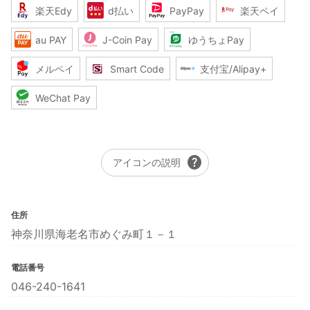
楽天Edy
d払い
PayPay
楽天ペイ
au PAY
J-Coin Pay
ゆうちょPay
メルペイ
Smart Code
支付宝/Alipay+
WeChat Pay
help
アイコンの説明
住所
神奈川県海老名市めぐみ町１－１
電話番号
046-240-1641