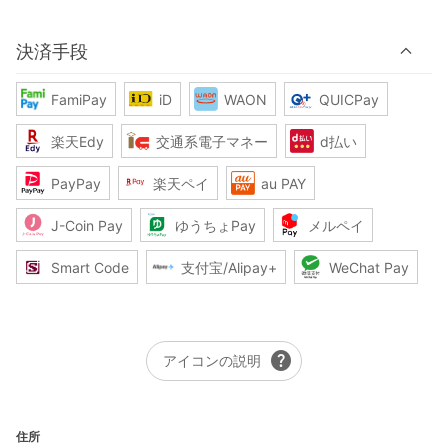
決済手段
FamiPay
iD
WAON
QUICPay
楽天Edy
交通系電子マネー
d払い
PayPay
楽天ペイ
au PAY
J-Coin Pay
ゆうちょPay
メルペイ
Smart Code
支付宝/Alipay+
WeChat Pay
help
アイコンの説明
住所