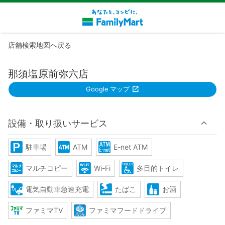
店舗検索地図へ戻る
那須塩原前弥六店
Google マップ
設備・取り扱いサービス
駐車場
ATM
E-net ATM
マルチコピー
Wi-Fi
多目的トイレ
電気自動車急速充電
たばこ
お酒
ファミマTV
ファミマフードドライブ