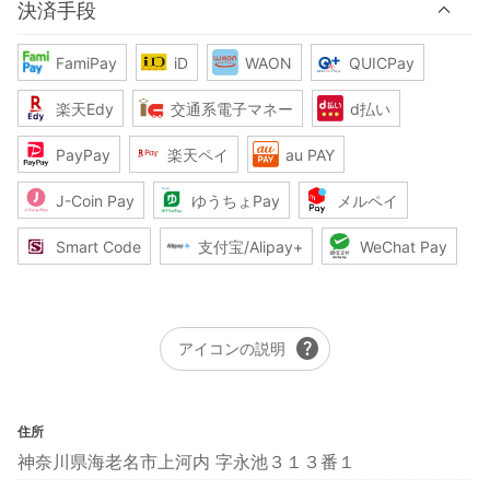
決済手段
FamiPay
iD
WAON
QUICPay
楽天Edy
交通系電子マネー
d払い
PayPay
楽天ペイ
au PAY
J-Coin Pay
ゆうちょPay
メルペイ
Smart Code
支付宝/Alipay+
WeChat Pay
help
アイコンの説明
住所
神奈川県海老名市上河内 字永池３１３番１