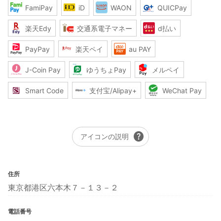
FamiPay
iD
WAON
QUICPay
楽天Edy
交通系電子マネー
d払い
PayPay
楽天ペイ
au PAY
J-Coin Pay
ゆうちょPay
メルペイ
Smart Code
支付宝/Alipay+
WeChat Pay
help
アイコンの説明
住所
東京都港区六本木７－１３－２
電話番号