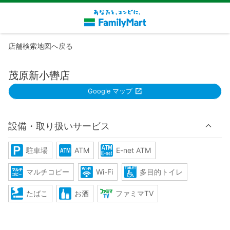
店舗検索地図へ戻る
茂原新小轡店
Google マップ
設備・取り扱いサービス
駐車場
ATM
E-net ATM
マルチコピー
Wi-Fi
多目的トイレ
たばこ
お酒
ファミマTV