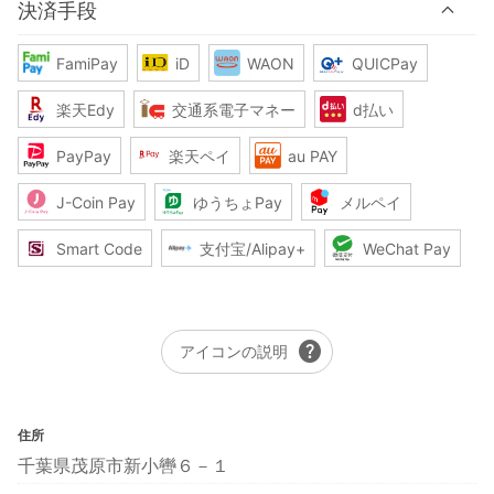
決済手段
FamiPay
iD
WAON
QUICPay
楽天Edy
交通系電子マネー
d払い
PayPay
楽天ペイ
au PAY
J-Coin Pay
ゆうちょPay
メルペイ
Smart Code
支付宝/Alipay+
WeChat Pay
help
アイコンの説明
住所
千葉県茂原市新小轡６－１