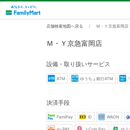
店舗検索地図へ戻る
Ｍ・Ｙ京急富岡店
Ｍ・Ｙ京急富岡店
設備・取り扱いサービス
ATM
ゆうちょ銀行ATM
決済手段
FamiPay
iD
WAON
au PAY
J-Coin Pay
ゆう