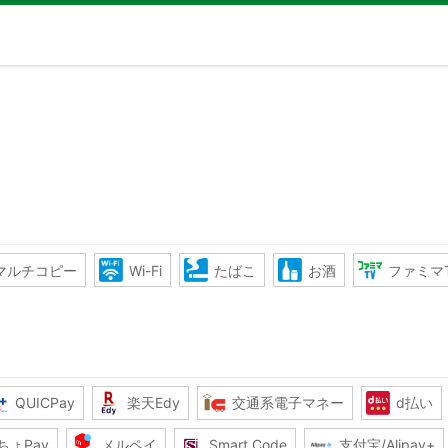
マルチコピー
Wi-Fi
たばこ
お酒
ファミマ
QUICPay
楽天Edy
交通系電子マネー
d払い
ちょPay
メルペイ
Smart Code
支付宝/Alipay+