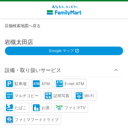
店舗検索地図へ戻る
岩槻太田店
Google マップ
設備・取り扱いサービス
駐車場
ATM
E-net ATM
マルチコピー
証明写真
Wi-Fi
たばこ
お酒
ファミマTV
ファミマフードドライブ