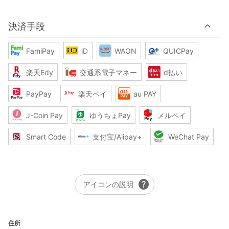
決済手段
FamiPay
iD
WAON
QUICPay
楽天Edy
交通系電子マネー
d払い
PayPay
楽天ペイ
au PAY
J-Coin Pay
ゆうちょPay
メルペイ
Smart Code
支付宝/Alipay+
WeChat Pay
help
アイコンの説明
住所