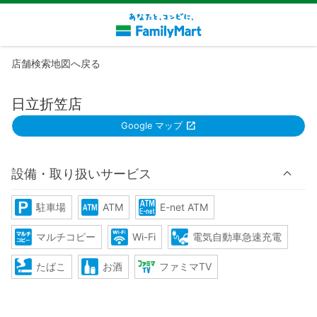
店舗検索地図へ戻る
日立折笠店
Google マップ
設備・取り扱いサービス
駐車場
ATM
E-net ATM
マルチコピー
Wi-Fi
電気自動車急速充電
たばこ
お酒
ファミマTV