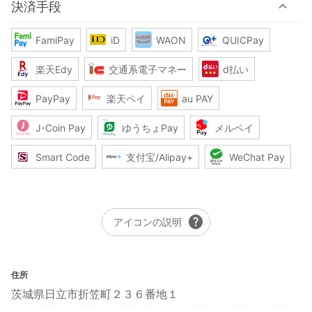
決済手段
FamiPay
iD
WAON
QUICPay
楽天Edy
交通系電子マネー
d払い
PayPay
楽天ペイ
au PAY
J-Coin Pay
ゆうちょPay
メルペイ
Smart Code
支付宝/Alipay+
WeChat Pay
help
アイコンの説明
住所
茨城県日立市折笠町２３６番地１