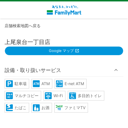
店舗検索地図へ戻る
上尾泉台一丁目店
Google マップ
設備・取り扱いサービス
駐車場
ATM
E-net ATM
マルチコピー
Wi-Fi
多目的トイレ
たばこ
お酒
ファミマTV