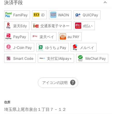
決済手段
FamiPay
iD
WAON
QUICPay
楽天Edy
交通系電子マネー
d払い
PayPay
楽天ペイ
au PAY
J-Coin Pay
ゆうちょPay
メルペイ
Smart Code
支付宝/Alipay+
WeChat Pay
help
アイコンの説明
住所
埼玉県上尾市泉台１丁目７－１２