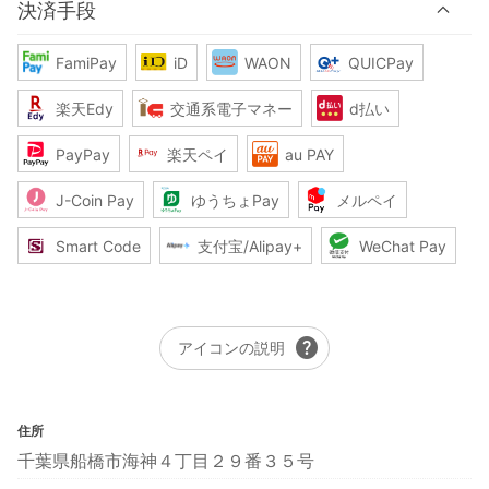
決済手段
FamiPay
iD
WAON
QUICPay
楽天Edy
交通系電子マネー
d払い
PayPay
楽天ペイ
au PAY
J-Coin Pay
ゆうちょPay
メルペイ
Smart Code
支付宝/Alipay+
WeChat Pay
help
アイコンの説明
住所
千葉県船橋市海神４丁目２９番３５号