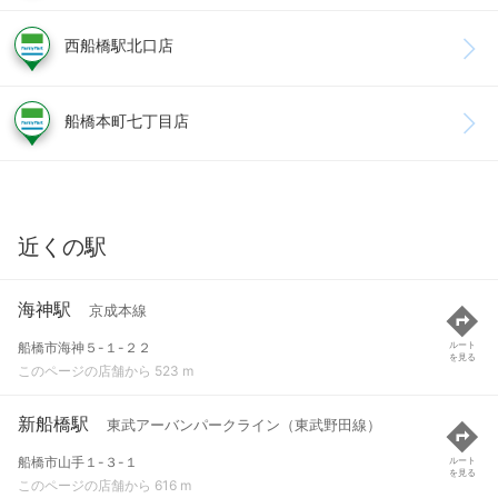
西船橋駅北口店
船橋本町七丁目店
近くの駅
海神駅
京成本線
船橋市海神５-１-２２
ルート
を見る
このページの店舗から 523 m
新船橋駅
東武アーバンパークライン（東武野田線）
船橋市山手１-３-１
ルート
を見る
このページの店舗から 616 m