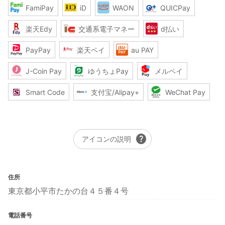
FamiPay
iD
WAON
QUICPay
楽天Edy
交通系電子マネー
d払い
PayPay
楽天ペイ
au PAY
J-Coin Pay
ゆうちょPay
メルペイ
Smart Code
支付宝/Alipay+
WeChat Pay
help
アイコンの説明
住所
東京都小平市たかの台４５番４号
電話番号