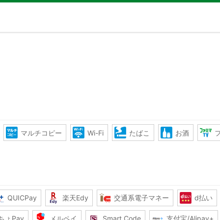
マルチコピー
Wi-Fi
たばこ
お酒
QUICPay
楽天Edy
交通系電子マネー
d払い
ちょPay
メルペイ
Smart Code
支付宝/Alipay+