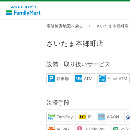
店舗検索地図へ戻る
さいたま本郷町店
さいたま本郷町店
設備・取り扱いサービス
駐車場
ATM
E-net ATM
決済手段
FamiPay
iD
WAON
au PAY
J-Coin Pay
ゆう