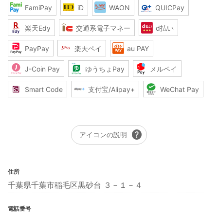
FamiPay
iD
WAON
QUICPay
楽天Edy
交通系電子マネー
d払い
PayPay
楽天ペイ
au PAY
J-Coin Pay
ゆうちょPay
メルペイ
Smart Code
支付宝/Alipay+
WeChat Pay
help
アイコンの説明
住所
千葉県千葉市稲毛区黒砂台 ３－１－４
電話番号