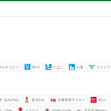
マルチコピー
Wi-Fi
たばこ
お酒
ファミマ
QUICPay
楽天Edy
交通系電子マネー
d払い
ちょPay
メルペイ
Smart Code
支付宝/Alipay+