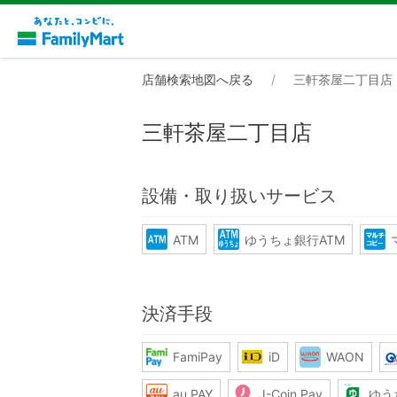
店舗検索地図へ戻る
三軒茶屋二丁目店
三軒茶屋二丁目店
設備・取り扱いサービス
ATM
ゆうちょ銀行ATM
決済手段
FamiPay
iD
WAON
au PAY
J-Coin Pay
ゆう