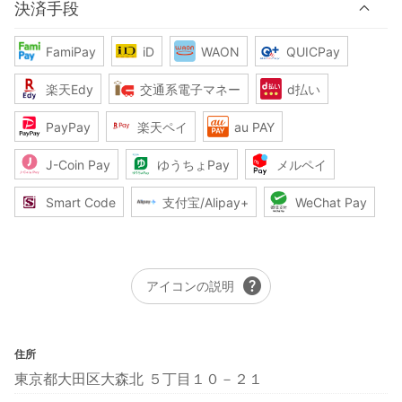
決済手段
FamiPay
iD
WAON
QUICPay
楽天Edy
交通系電子マネー
d払い
PayPay
楽天ペイ
au PAY
J-Coin Pay
ゆうちょPay
メルペイ
Smart Code
支付宝/Alipay+
WeChat Pay
help
アイコンの説明
住所
東京都大田区大森北 ５丁目１０－２１