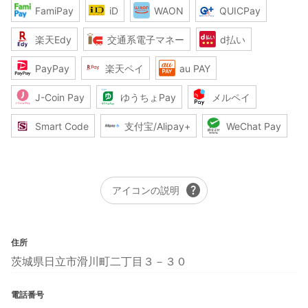
FamiPay
iD
WAON
QUICPay
楽天Edy
交通系電子マネー
d払い
PayPay
楽天ペイ
au PAY
J-Coin Pay
ゆうちょPay
メルペイ
Smart Code
支付宝/Alipay+
WeChat Pay
help
アイコンの説明
住所
茨城県日立市滑川町二丁目３－３０
電話番号