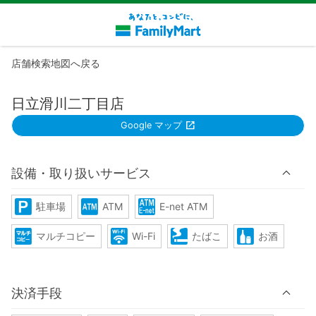
店舗検索地図へ戻る
日立滑川二丁目店
Google マップ
設備・取り扱いサービス
駐車場
ATM
E-net ATM
マルチコピー
Wi-Fi
たばこ
お酒
決済手段