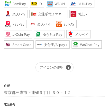
FamiPay
iD
WAON
QUICPay
楽天Edy
交通系電子マネー
d払い
PayPay
楽天ペイ
au PAY
J-Coin Pay
ゆうちょPay
メルペイ
Smart Code
支付宝/Alipay+
WeChat Pay
help
アイコンの説明
住所
東京都三鷹市下連雀３丁目 ３０－１２
電話番号