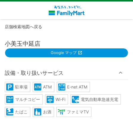
店舗検索地図へ戻る
小美玉中延店
Google マップ
設備・取り扱いサービス
駐車場
ATM
E-net ATM
マルチコピー
Wi-Fi
電気自動車急速充電
たばこ
お酒
ファミマTV