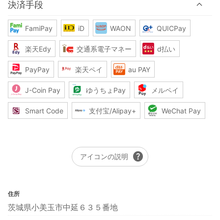
決済手段
FamiPay
iD
WAON
QUICPay
楽天Edy
交通系電子マネー
d払い
PayPay
楽天ペイ
au PAY
J-Coin Pay
ゆうちょPay
メルペイ
Smart Code
支付宝/Alipay+
WeChat Pay
help
アイコンの説明
住所
茨城県小美玉市中延６３５番地