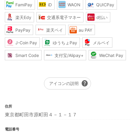
FamiPay
iD
WAON
QUICPay
楽天Edy
交通系電子マネー
d払い
PayPay
楽天ペイ
au PAY
J-Coin Pay
ゆうちょPay
メルペイ
Smart Code
支付宝/Alipay+
WeChat Pay
help
アイコンの説明
住所
東京都町田市原町田４－１－１７
電話番号