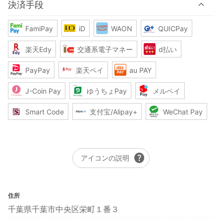
決済手段
FamiPay
iD
WAON
QUICPay
楽天Edy
交通系電子マネー
d払い
PayPay
楽天ペイ
au PAY
J-Coin Pay
ゆうちょPay
メルペイ
Smart Code
支付宝/Alipay+
WeChat Pay
help
アイコンの説明
住所
千葉県千葉市中央区栄町１番３