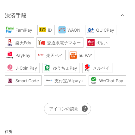
決済手段
FamiPay
iD
WAON
QUICPay
楽天Edy
交通系電子マネー
d払い
PayPay
楽天ペイ
au PAY
J-Coin Pay
ゆうちょPay
メルペイ
Smart Code
支付宝/Alipay+
WeChat Pay
help
アイコンの説明
住所