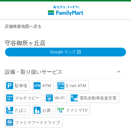
店舗検索地図へ戻る
守谷御所ヶ丘店
Google マップ
設備・取り扱いサービス
駐車場
ATM
E-net ATM
マルチコピー
Wi-Fi
電気自動車急速充電
たばこ
お酒
ファミマTV
ファミマフードドライブ