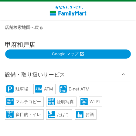
店舗検索地図へ戻る
甲府和戸店
Google マップ
設備・取り扱いサービス
駐車場
ATM
E-net ATM
マルチコピー
証明写真
Wi-Fi
多目的トイレ
たばこ
お酒