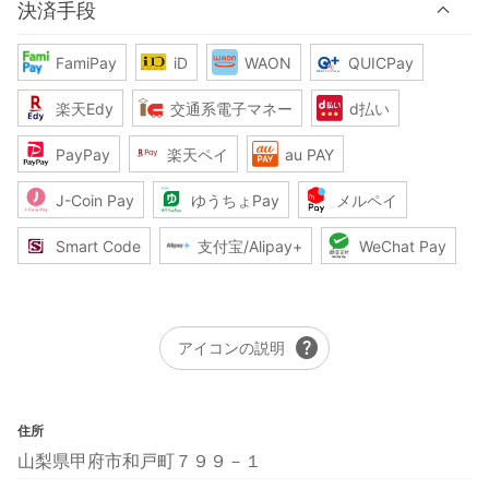
決済手段
FamiPay
iD
WAON
QUICPay
楽天Edy
交通系電子マネー
d払い
PayPay
楽天ペイ
au PAY
J-Coin Pay
ゆうちょPay
メルペイ
Smart Code
支付宝/Alipay+
WeChat Pay
help
アイコンの説明
住所
山梨県甲府市和戸町７９９－１