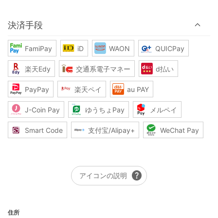
決済手段
FamiPay
iD
WAON
QUICPay
楽天Edy
交通系電子マネー
d払い
PayPay
楽天ペイ
au PAY
J-Coin Pay
ゆうちょPay
メルペイ
Smart Code
支付宝/Alipay+
WeChat Pay
help
アイコンの説明
住所