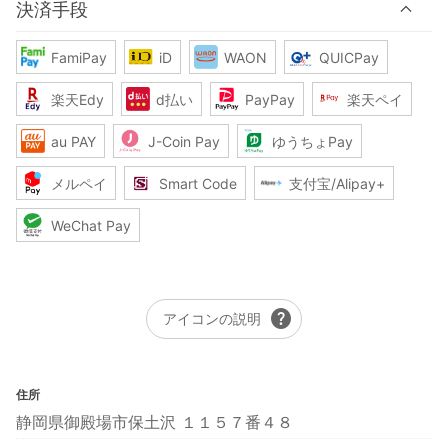
決済手段
FamiPay
iD
WAON
QUICPay
楽天Edy
d払い
PayPay
楽天ペイ
au PAY
J-Coin Pay
ゆうちょPay
メルペイ
Smart Code
支付宝/Alipay+
WeChat Pay
help
アイコンの説明
住所
静岡県御殿場市保土沢 １１５７番４８