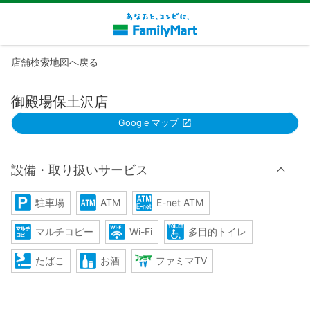
店舗検索地図へ戻る
御殿場保土沢店
Google マップ
設備・取り扱いサービス
駐車場
ATM
E-net ATM
マルチコピー
Wi-Fi
多目的トイレ
たばこ
お酒
ファミマTV