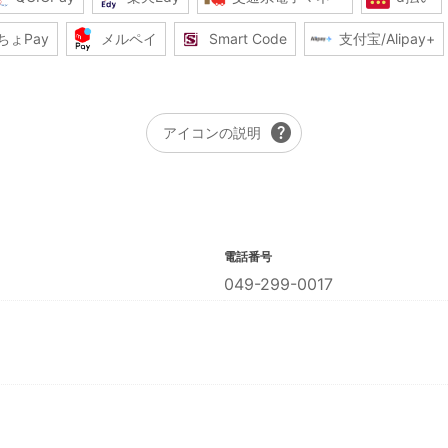
ちょPay
メルペイ
Smart Code
支付宝/Alipay+
help
アイコンの説明
電話番号
049-299-0017