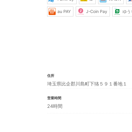
au PAY
J-Coin Pay
ゆう
住所
埼玉県比企郡川島町下狢５９１番地１
営業時間
24時間