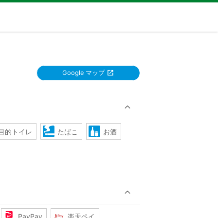
Google マップ
目的トイレ
たばこ
お酒
PayPay
楽天ペイ