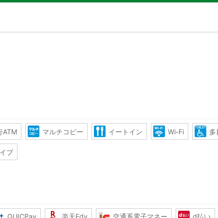
ATM
マルチコピー
イートイン
Wi-Fi
多
イブ
QUICPay
楽天Edy
交通系電子マネー
d払い