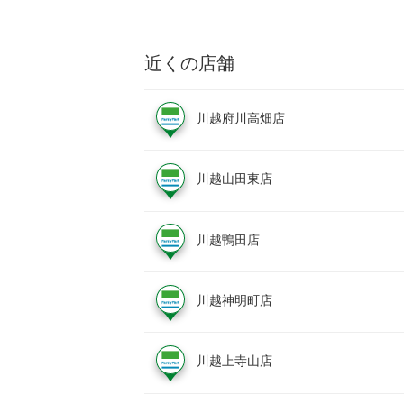
近くの店舗
川越府川高畑店
川越山田東店
川越鴨田店
川越神明町店
川越上寺山店