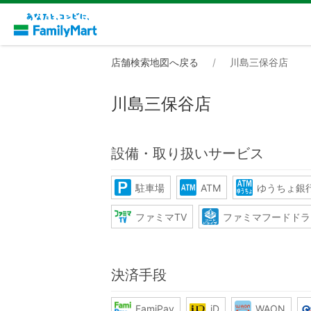
店舗検索地図へ戻る
川島三保谷店
川島三保谷店
設備・取り扱いサービス
駐車場
ATM
ゆうちょ銀行
ファミマTV
ファミマフードドラ
決済手段
FamiPay
iD
WAON