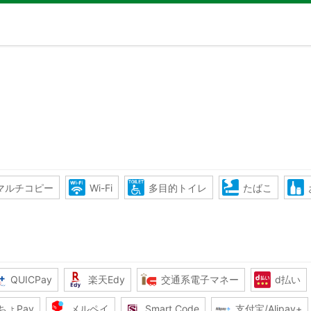
マルチコピー
Wi-Fi
多目的トイレ
たばこ
QUICPay
楽天Edy
交通系電子マネー
d払い
ちょPay
メルペイ
Smart Code
支付宝/Alipay+