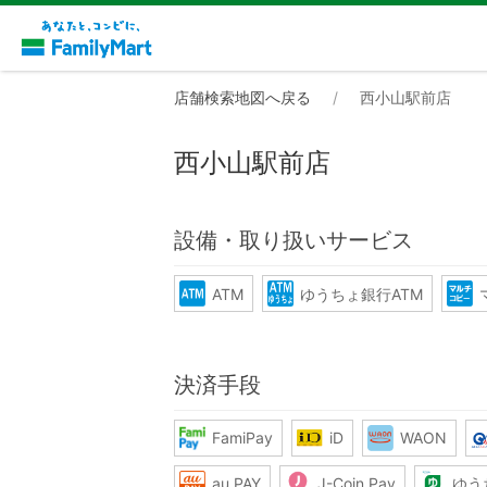
店舗検索地図へ戻る
西小山駅前店
西小山駅前店
設備・取り扱いサービス
ATM
ゆうちょ銀行ATM
決済手段
FamiPay
iD
WAON
au PAY
J-Coin Pay
ゆう