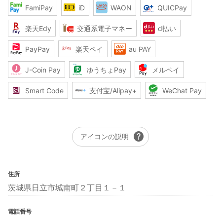
FamiPay
iD
WAON
QUICPay
楽天Edy
交通系電子マネー
d払い
PayPay
楽天ペイ
au PAY
J-Coin Pay
ゆうちょPay
メルペイ
Smart Code
支付宝/Alipay+
WeChat Pay
help
アイコンの説明
住所
茨城県日立市城南町２丁目１－１
電話番号