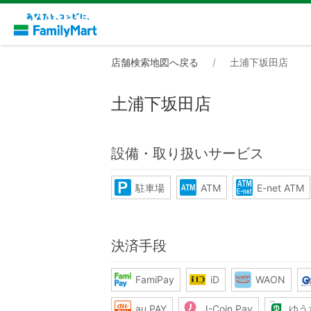
店舗検索地図へ戻る
土浦下坂田店
土浦下坂田店
設備・取り扱いサービス
駐車場
ATM
E-net ATM
決済手段
FamiPay
iD
WAON
au PAY
J-Coin Pay
ゆう