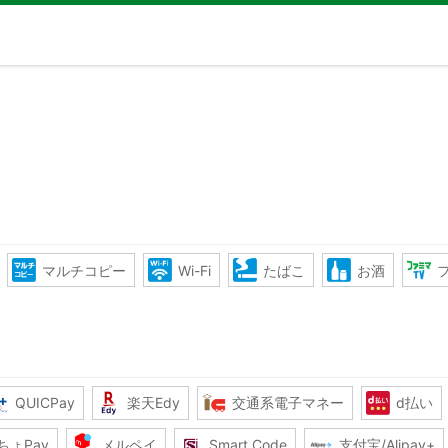
マルチコピー
Wi-Fi
たばこ
お酒
QUICPay
楽天Edy
交通系電子マネー
d払い
ちょPay
メルペイ
Smart Code
支付宝/Alipay+