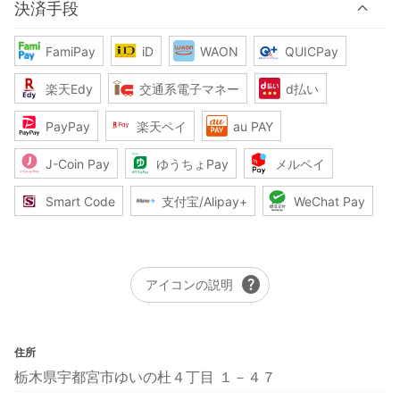
決済手段
FamiPay
iD
WAON
QUICPay
楽天Edy
交通系電子マネー
d払い
PayPay
楽天ペイ
au PAY
J-Coin Pay
ゆうちょPay
メルペイ
Smart Code
支付宝/Alipay+
WeChat Pay
help
アイコンの説明
住所
栃木県宇都宮市ゆいの杜４丁目 １－４７